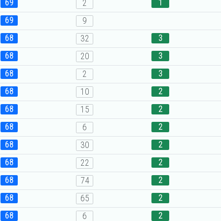
69
1
2
69
9
68
3
32
68
3
20
68
3
2
68
2
10
68
2
15
68
2
6
68
2
30
68
2
22
68
2
74
68
2
65
68
2
6