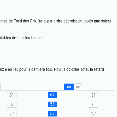
mes de Total des Prix (total par ordre décroissant, quels que soient
ntables de tous les temps!
a eu lieu pour la dernière fois. Pour la colonne Total, le retard
Total
Ret
62
51
51
58
6
6
57
27
27