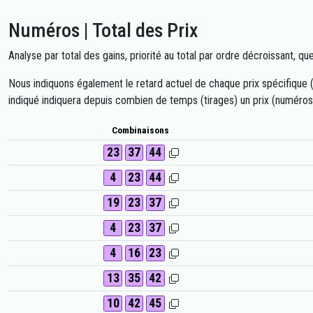
Numéros | Total des Prix
Analyse par total des gains, priorité au total par ordre décroissant, qu
Nous indiquons également le retard actuel de chaque prix spécifique (n
indiqué indiquera depuis combien de temps (tirages) un prix (numéros co
Combinaisons
23
37
44
4
23
44
19
23
37
4
23
37
4
16
23
13
35
42
10
42
45