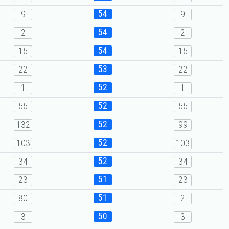
54
9
9
54
2
2
54
15
15
53
22
22
52
1
1
52
55
55
52
132
99
52
103
103
52
34
34
51
23
23
51
80
2
50
3
3