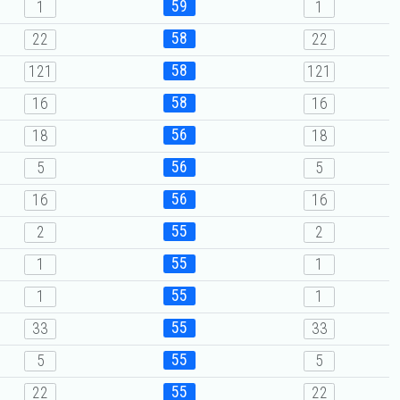
59
1
1
58
22
22
58
121
121
58
16
16
56
18
18
56
5
5
56
16
16
55
2
2
55
1
1
55
1
1
55
33
33
55
5
5
55
22
22