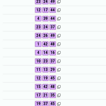
23
24
49
12
17
44
4
39
44
23
24
37
24
26
49
1
42
48
4
14
16
10
23
37
11
13
29
12
19
45
15
42
48
17
21
35
19
37
45