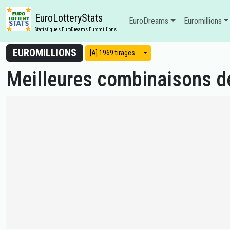
EuroLotteryStats
EuroDreams
Euromillions
Statistiques EuroDreams Euromillions
EUROMILLIONS
Modes d'affichage
[A] 1969 tirages
Meilleures combinaisons de