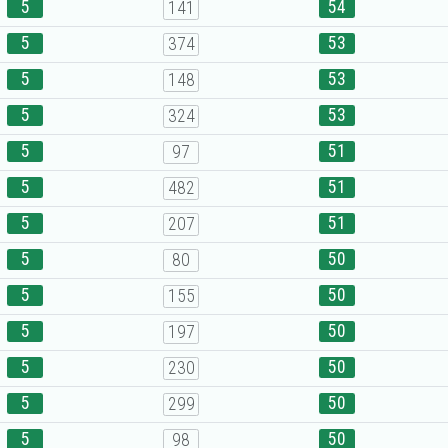
5
54
141
5
53
374
5
53
148
5
53
324
5
51
97
5
51
482
5
51
207
5
50
80
5
50
155
5
50
197
5
50
230
5
50
299
5
50
98