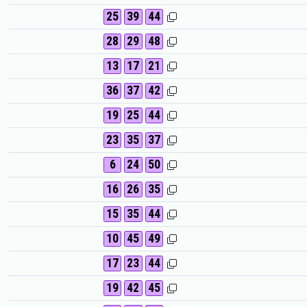
25
39
44
28
29
48
13
17
21
36
37
42
19
25
44
23
35
37
6
24
50
16
26
35
15
35
44
10
45
49
17
23
44
19
42
45