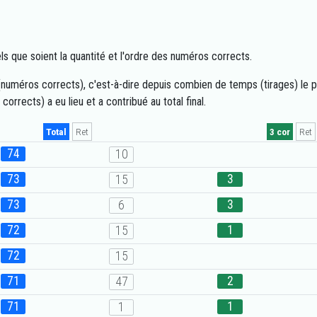
els que soient la quantité et l'ordre des numéros corrects.
uméros corrects), c'est-à-dire depuis combien de temps (tirages) le prix 
rrects) a eu lieu et a contribué au total final.
Total
Ret
3 cor
Ret
74
10
73
3
15
73
3
6
72
1
15
72
15
71
2
47
71
1
1