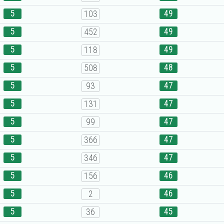
5
49
103
5
49
452
5
49
118
5
48
508
5
47
93
5
47
131
5
47
99
5
47
366
5
47
346
5
46
156
5
46
2
5
45
36