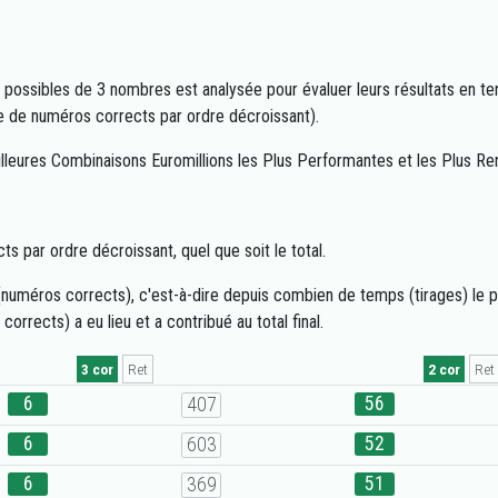
possibles de 3 nombres est analysée pour évaluer leurs résultats en ter
e de numéros corrects par ordre décroissant).
leures Combinaisons Euromillions les Plus Performantes et les Plus Re
 par ordre décroissant, quel que soit le total.
uméros corrects), c'est-à-dire depuis combien de temps (tirages) le prix 
rrects) a eu lieu et a contribué au total final.
3 cor
Ret
2 cor
Ret
6
56
407
6
52
603
6
51
369