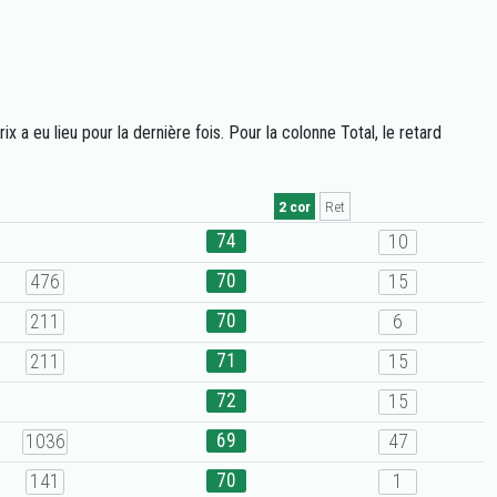
a eu lieu pour la dernière fois. Pour la colonne Total, le retard
2 cor
Ret
74
10
70
476
15
70
211
6
71
211
15
72
15
69
1036
47
70
141
1