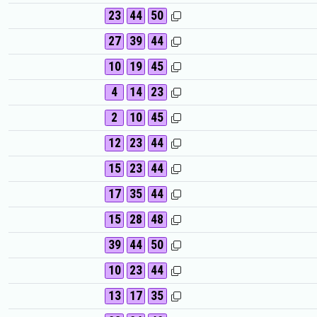
23
44
50
27
39
44
10
19
45
4
14
23
2
10
45
12
23
44
15
23
44
17
35
44
15
28
48
39
44
50
10
23
44
13
17
35