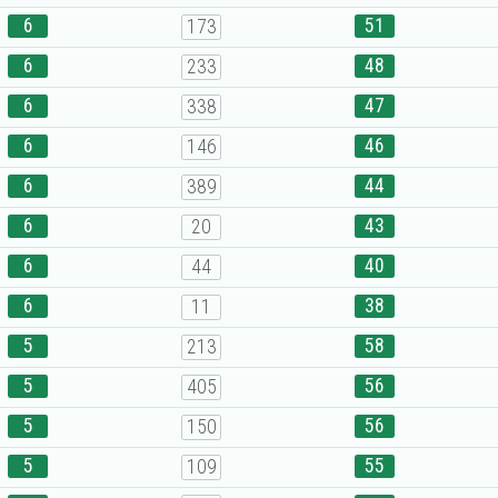
6
51
173
6
48
233
6
47
338
6
46
146
6
44
389
6
43
20
6
40
44
6
38
11
5
58
213
5
56
405
5
56
150
5
55
109