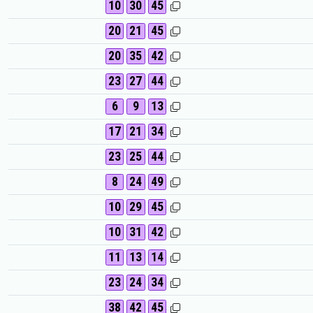
10
30
45
20
21
45
20
35
42
23
27
44
6
9
13
17
21
34
23
25
44
8
24
49
10
29
45
10
31
42
11
13
14
23
24
34
38
42
45