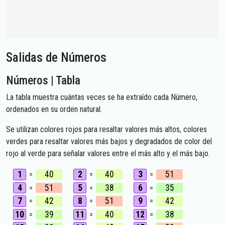
Salidas de Números
Números | Tabla
La tabla muestra cuántas veces se ha extraído cada Número,
ordenados en su orden natural.
Se utilizan colores rojos para resaltar valores más altos, colores
verdes para resaltar valores más bajos y degradados de color del
rojo al verde para señalar valores entre el más alto y el más bajo.
1
40
2
40
3
51
=
=
=
4
51
5
38
6
35
=
=
=
7
42
8
51
9
42
=
=
=
10
39
11
40
12
38
=
=
=