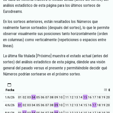
análisis estadístico de esta página para los últimos sorteos de
Eurodreams.
En los sorteos anteriores, están resaltados los Números que
realmente fueron sorteados (después del sorteo), lo que le permite
observar visualmente sus posiciones tanto horizontalmente (orden
en columnas) como verticalmente (repeticiones o espacios entre
líneas).
La última fila titulada [Próximo] muestra el estado actual (antes del
sorteo) del análisis estadístico de esta página, dándole una visión
general del pasado versus el presente y permitiéndole decidir qué
Números podrían sortearse en el próximo sorteo.
Fecha
Es
1/6/26
01
02
03
04
05
06
07
08
09
10
11
12
13
14
15
16
17
18
19
20
4/6/26
01
02
03
04
05
06
07
08
09
10
11
12
13
14
15
16
17
18
19
20
8/6/26
01
02
03
04
05
06
07
08
09
10
11
12
13
14
15
16
17
18
19
20