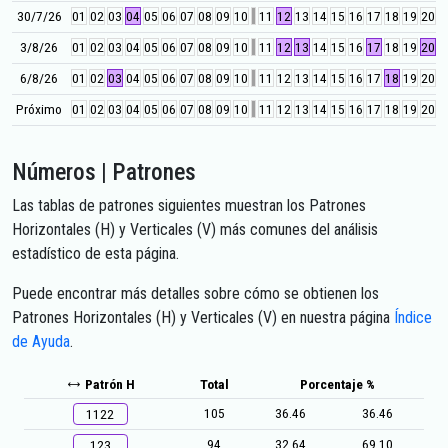
30/7/26
01
02
03
04
05
06
07
08
09
10
11
12
13
14
15
16
17
18
19
20
3/8/26
01
02
03
04
05
06
07
08
09
10
11
12
13
14
15
16
17
18
19
20
6/8/26
01
02
03
04
05
06
07
08
09
10
11
12
13
14
15
16
17
18
19
20
Próximo
01
02
03
04
05
06
07
08
09
10
11
12
13
14
15
16
17
18
19
20
Números | Patrones
Las tablas de patrones siguientes muestran los Patrones
Horizontales (H) y Verticales (V) más comunes del análisis
estadístico de esta página.
Puede encontrar más detalles sobre cómo se obtienen los
Patrones Horizontales (H) y Verticales (V) en nuestra página
Índice
de Ayuda
.
Patrón H
Total
Porcentaje %
105
36.46
36.46
1122
94
32.64
69.10
123