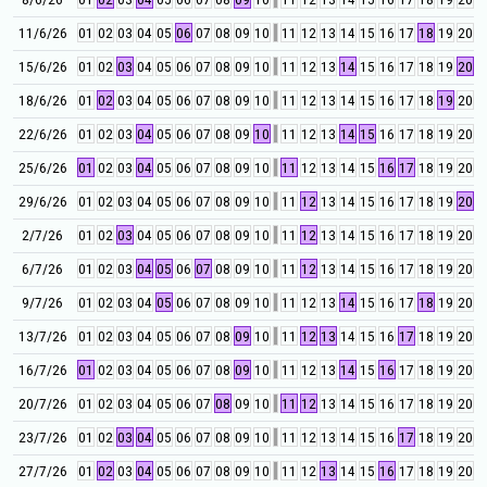
11/6/26
01
02
03
04
05
06
07
08
09
10
11
12
13
14
15
16
17
18
19
20
15/6/26
01
02
03
04
05
06
07
08
09
10
11
12
13
14
15
16
17
18
19
20
18/6/26
01
02
03
04
05
06
07
08
09
10
11
12
13
14
15
16
17
18
19
20
22/6/26
01
02
03
04
05
06
07
08
09
10
11
12
13
14
15
16
17
18
19
20
25/6/26
01
02
03
04
05
06
07
08
09
10
11
12
13
14
15
16
17
18
19
20
29/6/26
01
02
03
04
05
06
07
08
09
10
11
12
13
14
15
16
17
18
19
20
2/7/26
01
02
03
04
05
06
07
08
09
10
11
12
13
14
15
16
17
18
19
20
6/7/26
01
02
03
04
05
06
07
08
09
10
11
12
13
14
15
16
17
18
19
20
9/7/26
01
02
03
04
05
06
07
08
09
10
11
12
13
14
15
16
17
18
19
20
13/7/26
01
02
03
04
05
06
07
08
09
10
11
12
13
14
15
16
17
18
19
20
16/7/26
01
02
03
04
05
06
07
08
09
10
11
12
13
14
15
16
17
18
19
20
20/7/26
01
02
03
04
05
06
07
08
09
10
11
12
13
14
15
16
17
18
19
20
23/7/26
01
02
03
04
05
06
07
08
09
10
11
12
13
14
15
16
17
18
19
20
27/7/26
01
02
03
04
05
06
07
08
09
10
11
12
13
14
15
16
17
18
19
20