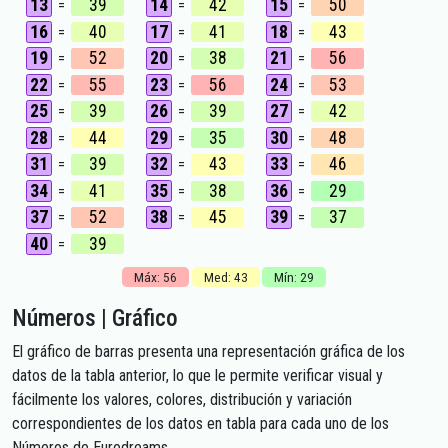
13
39
14
42
15
50
=
=
=
16
40
17
41
18
43
=
=
=
19
52
20
38
21
56
=
=
=
22
55
23
56
24
53
=
=
=
25
39
26
39
27
42
=
=
=
28
44
29
35
30
48
=
=
=
31
39
32
43
33
46
=
=
=
34
41
35
38
36
29
=
=
=
37
52
38
45
39
37
=
=
=
40
39
=
Máx: 56
Med: 43
Mín: 29
Números | Gráfico
El gráfico de barras presenta una representación gráfica de los
datos de la tabla anterior, lo que le permite verificar visual y
fácilmente los valores, colores, distribución y variación
correspondientes de los datos en tabla para cada uno de los
Números de Eurodreams.