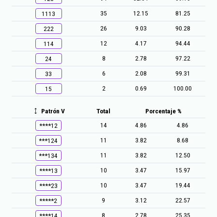
35
12.15
81.25
1113
26
9.03
90.28
222
12
4.17
94.44
114
8
2.78
97.22
24
6
2.08
99.31
33
2
0.69
100.00
15
Patrón V
Total
Porcentaje %
14
4.86
4.86
****12
11
3.82
8.68
***124
11
3.82
12.50
***134
10
3.47
15.97
****13
10
3.47
19.44
****23
9
3.12
22.57
*****2
8
2.78
25.35
****14