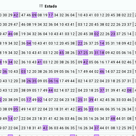
Estado
0
30
29
42
47
46
09
08
19
17
34
32
36
04
10
43
41
03
12
20
45
38
02
22
0
30
29
47
46
08
19
34
32
36
04
10
43
41
03
12
20
45
38
02
22
26
23
37
9
47
46
08
19
34
32
36
04
10
43
41
03
12
20
45
38
02
22
26
23
37
25
14
8
19
34
32
36
04
10
43
41
03
12
20
45
38
22
26
37
25
14
35
31
18
09
42
8
19
34
32
36
10
43
41
03
12
20
45
38
26
37
25
35
31
18
09
42
05
06
16
8
19
34
32
36
10
43
41
03
12
20
38
26
35
09
42
05
06
16
17
49
44
02
46
2
36
10
43
03
12
20
38
26
35
09
05
06
16
17
49
44
02
46
14
07
22
04
23
0
43
12
20
38
26
35
09
05
06
16
17
49
44
02
14
07
22
04
23
18
25
37
31
0
43
12
20
38
09
05
17
49
44
02
14
07
22
04
23
18
25
37
31
39
41
42
08
2
20
38
09
05
17
49
02
14
07
22
04
23
18
25
31
39
41
42
45
36
33
03
46
0
38
09
05
49
14
07
22
04
23
18
31
41
42
45
36
33
03
46
06
35
16
26
34
9
49
14
07
22
04
23
18
31
41
42
36
03
46
06
35
16
26
34
37
48
44
01
08
9
07
22
04
23
18
31
41
42
36
03
46
06
35
16
26
34
37
44
01
08
12
25
39