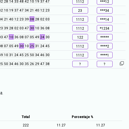
02
28
14
33
48
42
10
19
37
47
1112
***12
42
10
19
37
47
34
21
40
12
23
23
***34
34
21
40
12
23
39
08
28
02
03
1112
***14
23
39
28
02
03
47
30
10
36
08
1112
*1234
03
47
10
36
08
07
05
49
24
30
122
*****
08
07
05
49
30
10
25
31
24
45
1112
****2
49
10
31
24
45
25
50
34
46
30
1112
****1
25
50
34
46
30
35
26
29
47
38
?
?
a.
Total
Porcentaje %
222
11.27
11.27