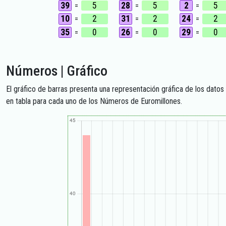
39
5
28
5
2
5
=
=
=
10
2
31
2
24
2
=
=
=
35
0
26
0
29
0
=
=
=
Números | Gráfico
El gráfico de barras presenta una representación gráfica de los datos de
en tabla para cada uno de los Números de Euromillones.