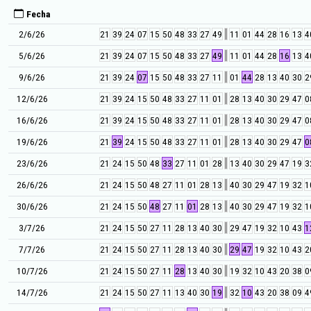
Fecha
2/6/26
21
39
24
07
15
50
48
33
27
49
11
01
44
28
16
13
4
5/6/26
21
39
24
07
15
50
48
33
27
49
11
01
44
28
16
13
4
9/6/26
21
39
24
07
15
50
48
33
27
11
01
44
28
13
40
30
2
12/6/26
21
39
24
15
50
48
33
27
11
01
28
13
40
30
29
47
0
16/6/26
21
39
24
15
50
48
33
27
11
01
28
13
40
30
29
47
0
19/6/26
21
39
24
15
50
48
33
27
11
01
28
13
40
30
29
47
0
23/6/26
21
24
15
50
48
33
27
11
01
28
13
40
30
29
47
19
3
26/6/26
21
24
15
50
48
27
11
01
28
13
40
30
29
47
19
32
1
30/6/26
21
24
15
50
48
27
11
01
28
13
40
30
29
47
19
32
1
3/7/26
21
24
15
50
27
11
28
13
40
30
29
47
19
32
10
43
1
7/7/26
21
24
15
50
27
11
28
13
40
30
29
47
19
32
10
43
2
10/7/26
21
24
15
50
27
11
28
13
40
30
19
32
10
43
20
38
0
14/7/26
21
24
15
50
27
11
13
40
30
19
32
10
43
20
38
09
4