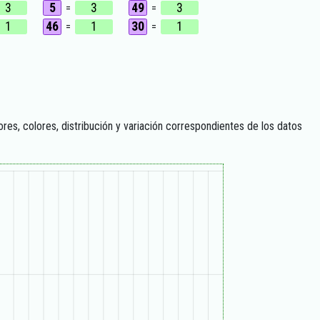
3
5
3
49
3
=
=
1
46
1
30
1
=
=
lores, colores, distribución y variación correspondientes de los datos