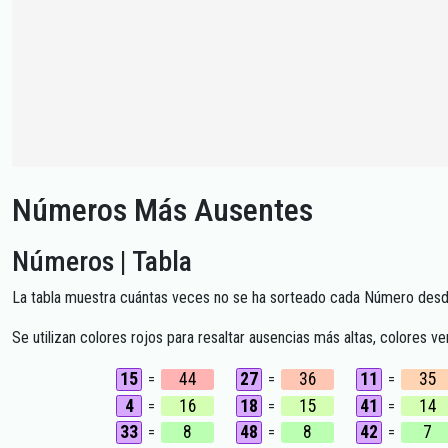
Números Más Ausentes
Números | Tabla
La tabla muestra cuántas veces no se ha sorteado cada Número desde
Se utilizan colores rojos para resaltar ausencias más altas, colores v
15
44
27
36
11
35
=
=
=
4
16
18
15
41
14
=
=
=
33
8
48
8
42
7
=
=
=