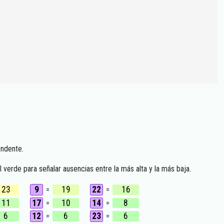
endente.
 verde para señalar ausencias entre la más alta y la más baja.
23
9
19
22
16
=
=
11
17
10
14
8
=
=
6
12
6
23
6
=
=