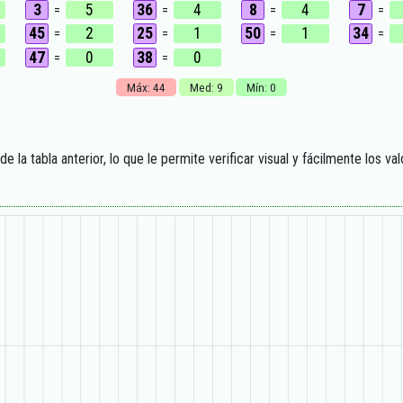
3
5
36
4
8
4
7
=
=
=
=
45
2
25
1
50
1
34
=
=
=
=
47
0
38
0
=
=
Máx: 44
Med: 9
Mín: 0
 la tabla anterior, lo que le permite verificar visual y fácilmente los va