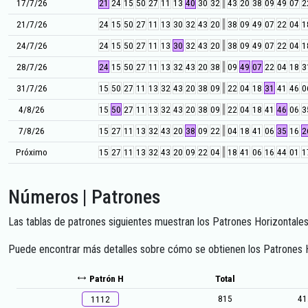
17/7/26
21
24
15
50
27
11
13
40
30
32
43
20
38
09
49
07
2
21/7/26
24
15
50
27
11
13
30
32
43
20
38
09
49
07
22
04
1
24/7/26
24
15
50
27
11
13
30
32
43
20
38
09
49
07
22
04
1
28/7/26
24
15
50
27
11
13
32
43
20
38
09
49
07
22
04
18
3
31/7/26
15
50
27
11
13
32
43
20
38
09
22
04
18
31
41
46
0
4/8/26
15
50
27
11
13
32
43
20
38
09
22
04
18
41
46
06
3
7/8/26
15
27
11
13
32
43
20
38
09
22
04
18
41
06
35
16
2
Próximo
15
27
11
13
32
43
20
09
22
04
18
41
06
16
44
01
1
Números | Patrones
Las tablas de patrones siguientes muestran los Patrones Horizontales 
Puede encontrar más detalles sobre cómo se obtienen los Patrones Ho
Patrón H
Total
815
41
1112