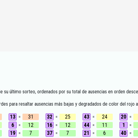
 su último sorteo, ordenados por su total de ausencias en orden desc
erdes para resaltar ausencias más bajas y degradados de color del rojo al
13
31
32
25
43
24
20
=
=
=
=
6
12
16
12
44
11
1
=
=
=
=
19
7
37
7
21
6
40
=
=
=
=