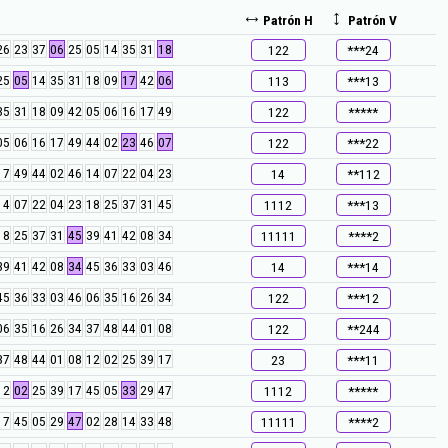
Patrón H
Patrón V
26
23
37
06
25
05
14
35
31
18
122
***24
25
05
14
35
31
18
09
17
42
06
113
***13
35
31
18
09
42
05
06
16
17
49
122
*****
05
06
16
17
49
44
02
23
46
07
122
***22
17
49
44
02
46
14
07
22
04
23
14
**112
14
07
22
04
23
18
25
37
31
45
1112
***13
18
25
37
31
45
39
41
42
08
34
11111
****2
39
41
42
08
34
45
36
33
03
46
14
***14
45
36
33
03
46
06
35
16
26
34
122
***12
06
35
16
26
34
37
48
44
01
08
122
**244
37
48
44
01
08
12
02
25
39
17
23
***11
12
02
25
39
17
45
05
33
29
47
1112
*****
17
45
05
29
47
02
28
14
33
48
11111
****2