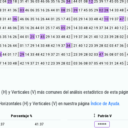
2
04
23
18
31
41
36
03
46
06
35
16
26
34
44
01
08
12
25
39
17
45
05
29
8
31
41
36
03
46
06
35
16
26
44
01
08
25
39
17
45
05
29
02
28
14
33
48
8
31
41
36
46
06
35
16
26
44
01
25
17
45
05
29
14
33
48
42
10
19
37
47
1
41
46
06
35
16
26
44
01
25
17
45
05
29
14
33
48
42
19
37
34
21
40
12
6
35
16
26
44
01
25
17
45
29
14
33
48
42
19
37
34
21
40
12
23
39
28
02
5
16
26
44
01
17
29
14
33
48
42
19
37
34
21
40
12
23
39
28
02
03
47
36
6
44
01
17
29
14
33
48
42
19
37
21
40
12
23
39
28
02
03
47
36
08
07
05
7
14
33
48
42
19
37
21
40
12
23
39
28
02
03
36
08
07
05
49
10
31
24
45
(H) y Verticales (V) más comunes del análisis estadístico de esta págin
rizontales (H) y Verticales (V) en nuestra página
Índice de Ayuda
.
Porcentaje %
Patrón V
.37
41.37
*****