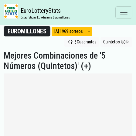
EuroLotteryStats
Estadísticas Eurodreams Euromillones
EUROMILLONES
Modos de vista
[A] 1969 sorteos
Cuadrantes
Quintetos
Mejores Combinaciones de '5
Números (Quintetos)' (+)