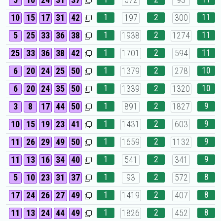
5
10
24
31
37
572
93
1
2
11
10
15
17
31
42
197
300
1
2
11
5
25
33
36
38
1938
1274
1
2
11
25
33
36
38
42
1701
594
1
2
10
6
20
24
25
50
1379
278
1
2
10
6
20
24
35
50
1339
1320
1
2
9
3
8
17
44
50
891
1827
1
2
9
10
15
19
23
41
1431
603
1
2
9
11
26
29
49
50
1659
1132
1
2
9
11
13
16
34
40
541
341
1
2
8
5
10
23
31
37
93
572
1
2
8
17
24
26
27
49
1419
407
1
2
8
11
13
24
44
49
1826
452