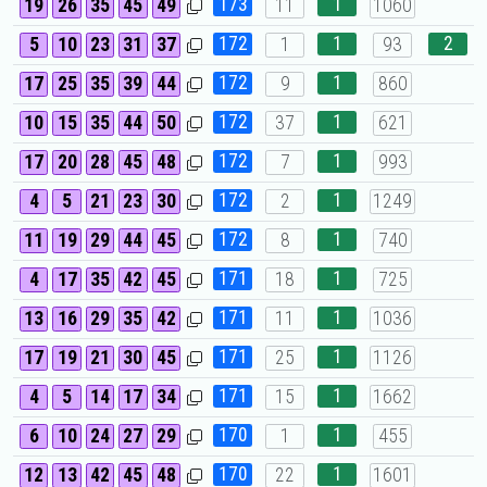
173
1
19
26
35
45
49
11
1060
172
1
2
5
10
23
31
37
1
93
172
1
17
25
35
39
44
9
860
172
1
10
15
35
44
50
37
621
172
1
17
20
28
45
48
7
993
172
1
4
5
21
23
30
2
1249
172
1
11
19
29
44
45
8
740
171
1
4
17
35
42
45
18
725
171
1
13
16
29
35
42
11
1036
171
1
17
19
21
30
45
25
1126
171
1
4
5
14
17
34
15
1662
170
1
6
10
24
27
29
1
455
170
1
12
13
42
45
48
22
1601