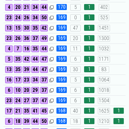
170
1
4
20
21
34
44
5
402
169
1
23
24
26
34
50
0
525
169
1
13
15
30
35
42
47
1451
169
1
23
26
36
37
49
20
1300
169
1
4
7
16
35
44
11
1032
169
1
5
35
42
44
47
6
1171
169
1
13
35
39
44
47
30
83
169
1
16
17
23
34
37
5
1064
169
1
6
10
20
29
37
6
1018
169
1
23
24
27
37
47
6
1504
168
1
1
17
21
35
41
45
40
1625
168
1
1
6
18
39
44
50
18
1210