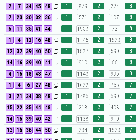
1
2
8
2
7
34
45
48
879
224
1
2
8
7
23
30
32
36
571
107
1
2
8
6
11
35
41
44
1953
72
1
2
8
1
4
12
16
48
1546
1623
1
2
8
12
37
39
40
50
1837
599
1
2
8
14
16
39
40
41
910
66
1
2
8
4
16
18
43
47
1143
996
1
2
7
1
4
6
27
48
1622
755
1
2
7
3
21
34
38
48
1486
699
1
2
7
15
22
35
44
48
213
403
1
2
7
14
16
39
40
42
1138
910
1
2
7
13
16
36
44
50
284
1523