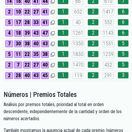
1
2
7
14
16
40
41
44
66
610
1
2
6
2
10
22
27
41
652
1417
1
2
6
5
17
28
33
41
40
552
1
2
6
4
18
39
43
47
1261
1143
1
2
5
7
30
38
40
43
1350
1531
1
2
5
5
11
22
35
38
1830
1259
1
2
5
2
7
22
27
40
1470
432
1
2
3
2
28
40
43
45
119
291
Números | Premios Totales
Análisis por premios totales, prioridad al total en orden
descendente, independientemente de la cantidad y orden de los
números acertados.
También mostramos la ausencia actual de cada premio (números