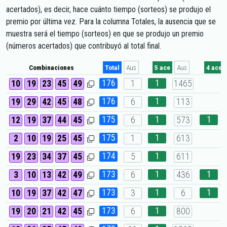
acertados), es decir, hace cuánto tiempo (sorteos) se produjo el
premio por última vez. Para la columna Totales, la ausencia que se
muestra será el tiempo (sorteos) en que se produjo un premio
(números acertados) que contribuyó al total final.
Combinaciones
Total
Aus
5 ace
Aus
4 ace
176
1
10
19
23
45
49
1
1465
176
1
19
29
42
45
48
6
113
175
1
1
12
19
37
44
45
6
573
175
1
2
10
19
25
45
1
613
174
1
19
23
34
37
45
5
611
173
1
1
3
10
13
42
49
6
436
173
1
1
10
19
37
42
47
3
6
173
1
19
20
21
42
45
6
800