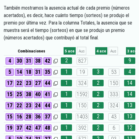
También mostramos la ausencia actual de cada premio (números
acertados), es decir, hace cuánto tiempo (sorteos) se produjo el
premio por última vez. Para la columna Totales, la ausencia que se
muestra será el tiempo (sorteos) en que se produjo un premio
(números acertados) que contribuyó al total final.
Combinaciones
5 ace
Aus
4 ace
Aus
3 ace
2
9
4
30
31
38
42
827
1
3
4
5
14
18
31
35
19
53
1
2
14
17
22
23
27
44
324
150
1
2
14
15
25
38
40
41
1592
333
1
2
13
17
22
23
24
44
150
324
1
2
13
15
16
28
36
37
1403
43
1
2
12
19
37
42
47
48
392
6
1
2
11