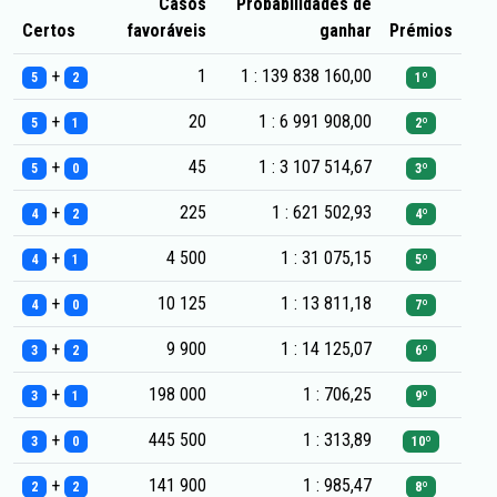
Casos
Probabilidades de
Certos
favoráveis
ganhar
Prémios
+
1
1 : 139 838 160,00
5
2
1º
+
20
1 : 6 991 908,00
5
1
2º
+
45
1 : 3 107 514,67
5
0
3º
+
225
1 : 621 502,93
4
2
4º
+
4 500
1 : 31 075,15
4
1
5º
+
10 125
1 : 13 811,18
4
0
7º
+
9 900
1 : 14 125,07
3
2
6º
+
198 000
1 : 706,25
3
1
9º
+
445 500
1 : 313,89
3
0
10º
+
141 900
1 : 985,47
2
2
8º