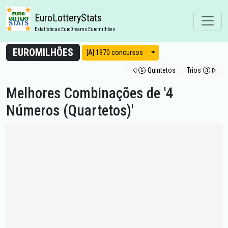
EuroLotteryStats
Estatísticas EuroDreams Euromilhões
EUROMILHÕES
Modos de vista
[A] 1970 concursos
Quintetos
Trios
Melhores Combinações de '4
Números (Quartetos)'