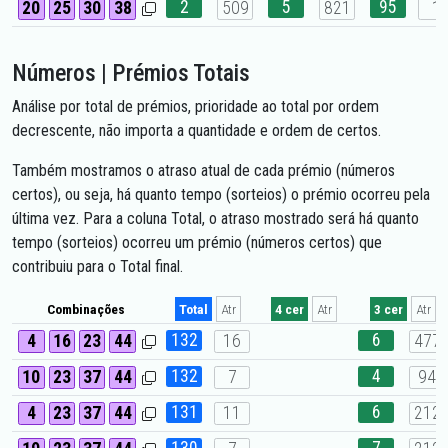
2
5
95
20
25
30
38
509
821
1
Números | Prémios Totais
Análise por total de prémios, prioridade ao total por ordem
decrescente, não importa a quantidade e ordem de certos.
Também mostramos o atraso atual de cada prémio (números
certos), ou seja, há quanto tempo (sorteios) o prémio ocorreu pela
última vez. Para a coluna Total, o atraso mostrado será há quanto
tempo (sorteios) ocorreu um prémio (números certos) que
contribuiu para o Total final.
Combinações
Total
Atr
4 cer
Atr
3 cer
Atr
132
6
4
16
23
44
16
477
132
4
10
23
37
44
7
94
131
6
4
23
37
44
11
212