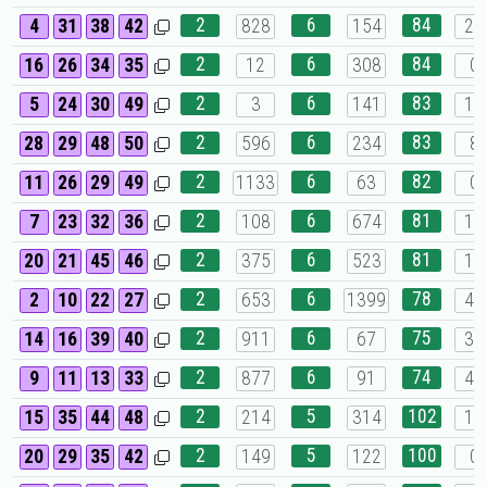
2
6
84
4
31
38
42
828
154
27
2
6
84
16
26
34
35
12
308
0
2
6
83
5
24
30
49
3
141
18
2
6
83
28
29
48
50
596
234
8
2
6
82
11
26
29
49
1133
63
0
2
6
81
7
23
32
36
108
674
16
2
6
81
20
21
45
46
375
523
13
2
6
78
2
10
22
27
653
1399
47
2
6
75
14
16
39
40
911
67
31
2
6
74
9
11
13
33
877
91
48
2
5
102
15
35
44
48
214
314
11
2
5
100
20
29
35
42
149
122
0