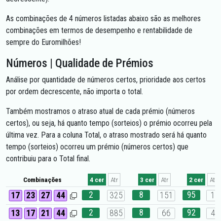
As combinações de 4 números listadas abaixo são as melhores
combinações em termos de desempenho e rentabilidade de
sempre do Euromilhões!
Números | Qualidade de Prémios
Análise por quantidade de números certos, prioridade aos certos
por ordem decrescente, não importa o total.
Também mostramos o atraso atual de cada prémio (números
certos), ou seja, há quanto tempo (sorteios) o prémio ocorreu pela
última vez. Para a coluna Total, o atraso mostrado será há quanto
tempo (sorteios) ocorreu um prémio (números certos) que
contribuiu para o Total final.
Combinações
4 cer
Atr
3 cer
Atr
2 cer
Atr
2
8
95
17
23
27
44
325
151
17
2
8
92
13
17
21
44
885
66
42