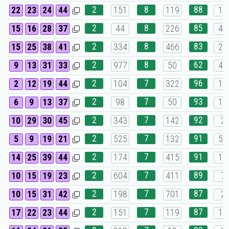
2
8
88
22
23
24
44
151
119
16
2
8
85
15
16
28
37
44
226
40
2
8
83
15
25
38
41
334
466
24
2
8
62
9
13
31
33
977
50
48
2
7
96
2
12
19
44
104
322
10
2
7
93
6
9
13
37
98
50
19
2
7
92
10
29
30
45
343
142
2
2
7
91
5
9
19
21
525
132
56
2
7
91
14
25
39
44
174
415
10
2
7
89
10
15
19
23
604
411
7
2
7
87
10
15
31
42
198
701
2
2
7
87
17
22
23
44
151
119
16