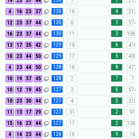
130
7
19
23
37
44
7
212
130
4
4
16
23
37
16
212
130
3
12
23
37
44
6
574
130
3
16
23
37
44
11
1065
129
6
13
17
35
42
19
416
129
5
10
23
44
50
17
430
128
8
4
23
44
50
16
477
128
7
10
19
37
45
2
7
127
6
10
12
19
45
2
574
127
5
10
23
30
44
4
310
127
2
11
13
17
29
31
91
127
2
15
16
23
44
17
1361
126
9
4
14
23
44
16
16