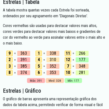
Estrelas | Tabela
A tabela mostra quantas vezes cada Estrela foi sorteada,
ordenados por seu agrupamento em 'Diagonais Diretas'.
Cores vermelhas são usadas para destacar valores mais altos,
cores verdes para destacar valores mais baixos e gradientes de
cor do vermelho ao verde para assinalar valores entre o mais alto e
o mais baixo.
9
363
1
338
11
266
=
=
=
2
391
4
310
12
177
=
=
=
3
385
5
352
7
348
=
=
=
8
374
6
353
10
281
=
=
=
Máx: 391
Med: 328
Mín: 177
Estrelas | Gráfico
O gráfico de barras apresenta uma representação gráfica dos
dados da tabela acima, permitindo verificar de forma visual e fácil