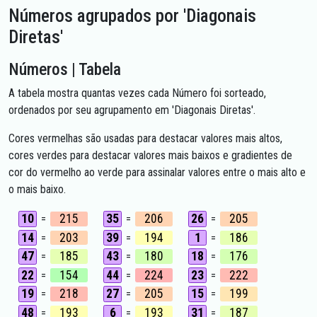
Números agrupados por 'Diagonais
Diretas'
Números | Tabela
A tabela mostra quantas vezes cada Número foi sorteado,
ordenados por seu agrupamento em 'Diagonais Diretas'.
Cores vermelhas são usadas para destacar valores mais altos,
cores verdes para destacar valores mais baixos e gradientes de
cor do vermelho ao verde para assinalar valores entre o mais alto e
o mais baixo.
10
215
35
206
26
205
=
=
=
14
203
39
194
1
186
=
=
=
47
185
43
180
18
176
=
=
=
22
154
44
224
23
222
=
=
=
19
218
27
205
15
199
=
=
=
48
193
6
193
31
187
=
=
=