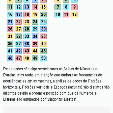
11
12
13
14
15
7
8
9
16
17
18
19
20
10
11
12
21
22
23
24
25
26
27
28
29
30
31
32
33
34
35
36
37
38
39
40
41
42
43
44
45
46
47
48
49
50
Esses dados são algo semelhantes as Saídas de Números e
Estrelas, mas tenha em atenção que embora as frequências de
ocorrências sejam as mesmas, a análise de dados de Padrões
horizontais, Padrões verticais e Espaços (lacunas) são distintos são
distintos devido a ordem e posição com que os Números e
Estrelas são agrupados por 'Diagonais Diretas'.