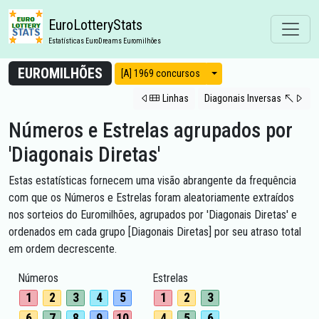
EuroLotteryStats
Estatísticas EuroDreams Euromilhões
EUROMILHÕES
Modos de vista
[A] 1969 concursos
Linhas
Diagonais Inversas
Números e Estrelas agrupados por
'Diagonais Diretas'
Estas estatísticas fornecem uma visão abrangente da frequência
com que os Números e Estrelas foram aleatoriamente extraídos
nos sorteios do Euromilhões, agrupados por 'Diagonais Diretas' e
ordenados em cada grupo [Diagonais Diretas] por seu atraso total
em ordem decrescente.
Números
Estrelas
1
2
3
4
5
1
2
3
6
7
8
9
10
4
5
6