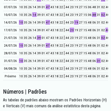
07/07/26
10
35
26
14
39
01
47
43
18
22
44
23
19
27
15
06
48
31
02
40
10/07/26
10
35
26
14
39
01
47
43
18
22
44
23
19
27
15
06
48
31
02
40
14/07/26
10
35
26
14
39
01
47
43
18
22
44
23
19
27
15
48
06
31
02
40
17/07/26
10
35
26
14
39
01
47
43
18
22
44
23
19
27
15
48
06
31
02
40
21/07/26
10
35
26
14
39
01
47
43
18
22
44
23
19
27
15
48
06
31
02
40
24/07/26
10
35
26
14
39
01
47
43
18
22
44
23
19
27
15
48
06
31
02
40
28/07/26
10
35
26
14
39
01
47
43
18
22
44
23
19
27
15
48
06
31
02
40
31/07/26
10
35
26
14
39
01
47
43
18
22
44
23
19
27
15
48
06
31
02
40
04/08/26
10
35
26
14
39
01
47
43
18
22
44
23
19
27
15
48
06
31
02
40
Próximo
10
35
26
14
39
01
47
43
18
22
44
23
19
27
15
48
06
31
02
40
Números | Padrões
As tabelas de padrões abaixo mostram os Padrões Horizontais (H)
e Verticais (V) mais comuns da análise estatística desta página.