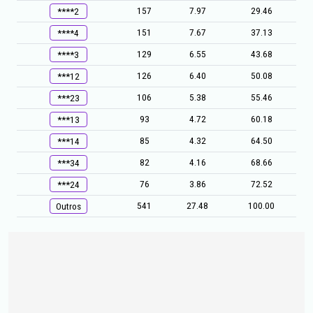
157
7.97
29.46
****2
151
7.67
37.13
****4
129
6.55
43.68
****3
126
6.40
50.08
***12
106
5.38
55.46
***23
93
4.72
60.18
***13
85
4.32
64.50
***14
82
4.16
68.66
***34
76
3.86
72.52
***24
541
27.48
100.00
Outros