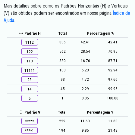
Mais detalhes sobre como os Padrões Horizontais (H) e Verticais
(V) são obtidos podem ser encontrados em nossa página
Índice de
Ajuda
.
Padrão H
Total
Percentagem %
835
42.41
42.41
1112
562
28.54
70.95
122
330
16.76
87.71
113
103
5.23
92.94
11111
93
4.72
97.66
23
45
2.29
99.95
14
1
0.05
100.00
5
Padrão V
Total
Percentagem %
229
11.63
11.63
*****
194
9.85
21.48
****1