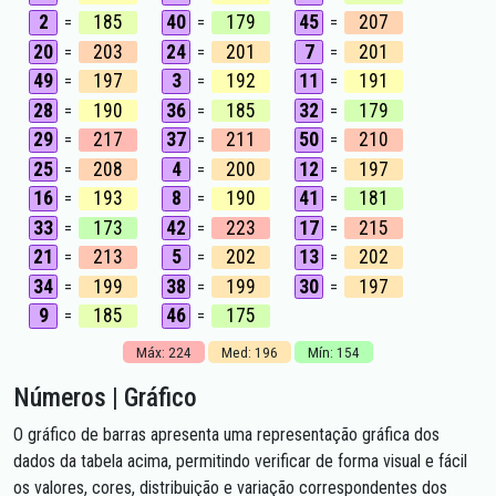
2
185
40
179
45
207
=
=
=
20
203
24
201
7
201
=
=
=
49
197
3
192
11
191
=
=
=
28
190
36
185
32
179
=
=
=
29
217
37
211
50
210
=
=
=
25
208
4
200
12
197
=
=
=
16
193
8
190
41
181
=
=
=
33
173
42
223
17
215
=
=
=
21
213
5
202
13
202
=
=
=
34
199
38
199
30
197
=
=
=
9
185
46
175
=
=
Máx: 224
Med: 196
Mín: 154
Números | Gráfico
O gráfico de barras apresenta uma representação gráfica dos
dados da tabela acima, permitindo verificar de forma visual e fácil
os valores, cores, distribuição e variação correspondentes dos