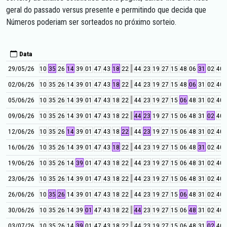
geral do passado versus presente e permitindo que decida que
Números poderiam ser sorteados no próximo sorteio.
Data
29/05/26
10
35
26
14
39
01
47
43
18
22
44
23
19
27
15
48
06
31
02
40
02/06/26
10
35
26
14
39
01
47
43
18
22
44
23
19
27
15
48
06
31
02
40
05/06/26
10
35
26
14
39
01
47
43
18
22
44
23
19
27
15
06
48
31
02
40
09/06/26
10
35
26
14
39
01
47
43
18
22
44
23
19
27
15
06
48
31
02
40
12/06/26
10
35
26
14
39
01
47
43
18
22
44
23
19
27
15
06
48
31
02
40
16/06/26
10
35
26
14
39
01
47
43
18
22
44
23
19
27
15
06
48
31
02
40
19/06/26
10
35
26
14
39
01
47
43
18
22
44
23
19
27
15
06
48
31
02
40
23/06/26
10
35
26
14
39
01
47
43
18
22
44
23
19
27
15
06
48
31
02
40
26/06/26
10
35
26
14
39
01
47
43
18
22
44
23
19
27
15
06
48
31
02
40
30/06/26
10
35
26
14
39
01
47
43
18
22
44
23
19
27
15
06
48
31
02
40
03/07/26
10
35
26
14
39
01
47
43
18
22
44
23
19
27
15
06
48
31
02
40